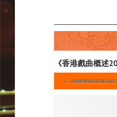
《香港戲曲概述20
1.〈疫情對粵劇的影響及啟