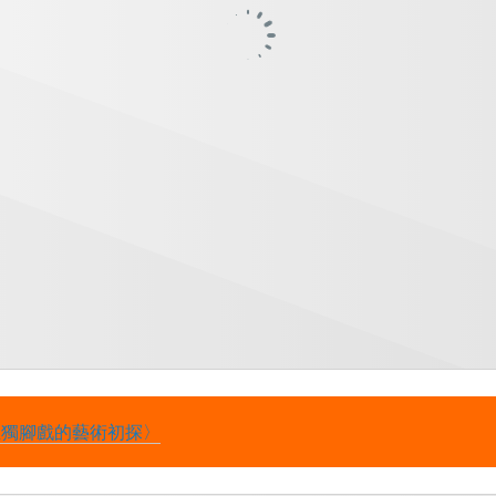
至獨腳戲的藝術初探〉