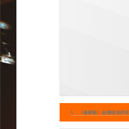
5.〈《修羅殿》由傳統演繹