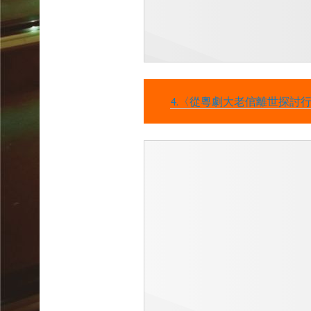
4.〈從粵劇大老倌離世探討