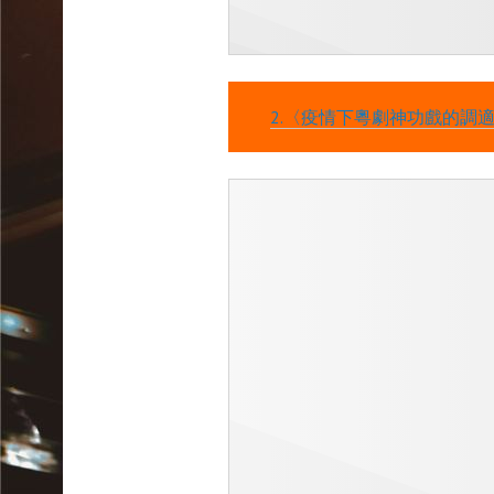
2.〈疫情下粵劇神功戲的調