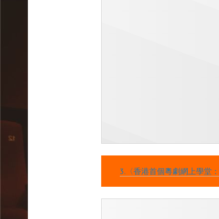
3.〈香港首個粵劇網上學堂