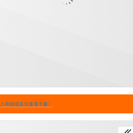
：八和頻道及兒童電子書〉