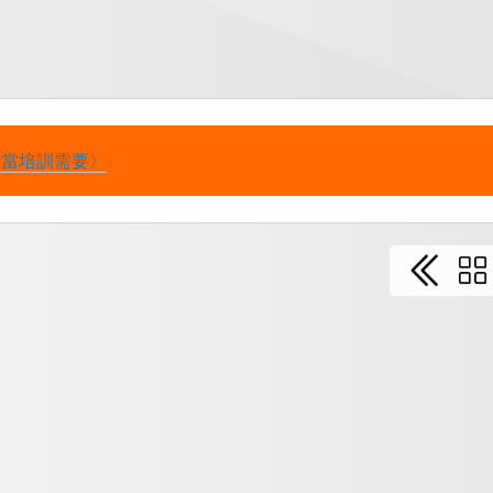
行當培訓需要〉